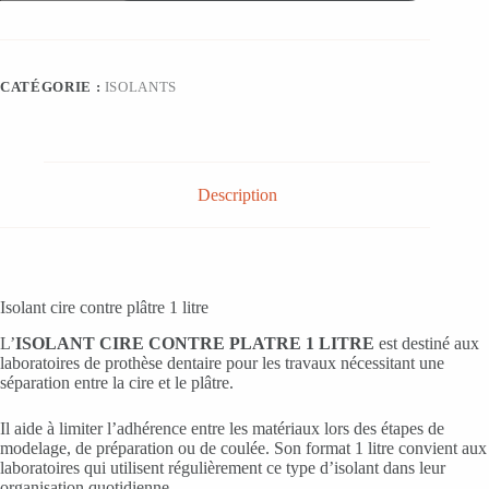
ISOLANT
CIRE
CONTRE
PLATRE
1
CATÉGORIE :
ISOLANTS
LITRE
Description
Isolant cire contre plâtre 1 litre
L’
ISOLANT CIRE CONTRE PLATRE 1 LITRE
est destiné aux
laboratoires de prothèse dentaire pour les travaux nécessitant une
séparation entre la cire et le plâtre.
Il aide à limiter l’adhérence entre les matériaux lors des étapes de
modelage, de préparation ou de coulée. Son format 1 litre convient aux
laboratoires qui utilisent régulièrement ce type d’isolant dans leur
organisation quotidienne.