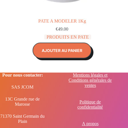
PATE A MODELER 1Kg
€
49.00
PRODUITS EN PATE
AJOUTER AU PANIER
Pour nous contacter:
Mentions légales et
Conditions générales de
ventes
SAS JCOM
13C Grande rue de
Politique de
Marosse
confidentialité
71370 Saint Germain du
Plain
A propos