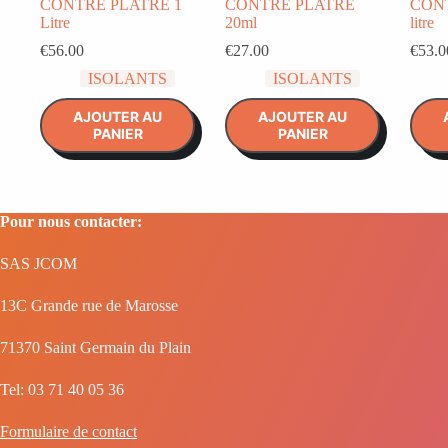
CONTRE PLATRE 1
CONTRE PLATRE
CONT
Litre
20ml
litre
€
56.00
€
27.00
€
53.0
ISOLANTS
ISOLANTS
AJOUTER AU
AJOUTER AU
PANIER
PANIER
Pour nous contacter:
SAS JCOM
13C Grande rue de Marosse
71370 Saint Germain du Plain
Tel: 03 71 40 05 36
Formulaire de contact