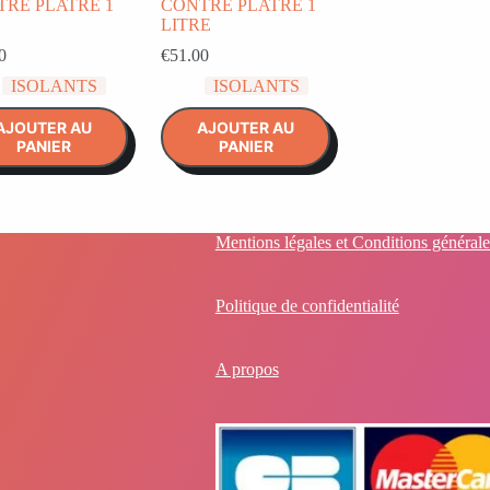
RE PLATRE 1
CONTRE PLATRE 1
LITRE
0
€
51.00
ISOLANTS
ISOLANTS
AJOUTER AU
AJOUTER AU
PANIER
PANIER
Mentions légales et Conditions générale
Politique de confidentialité
A propos