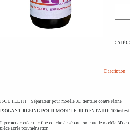
quantité
de
ISOLA
RESINE
POUR
MODEL
3D
DENTA
CATÉGO
100ml
Description
ISOL TEETH – Séparateur pour modèle 3D dentaire contre résine
ISOLANT RESINE POUR MODELE 3D DENTAIRE 100ml
est 
Il permet de créer une fine couche de séparation entre le modèle 3D en rési
pièce après polymérisation.