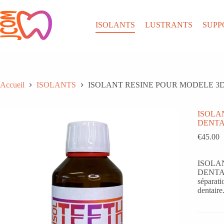
Passer
au
contenu
ISOLANTS
LUSTRANTS
SUPP
Accueil
ISOLANTS
ISOLANT RESINE POUR MODELE 3D
ISOLA
DENTA
€
45.00
ISOLA
DENTAIRE
séparati
dentaire