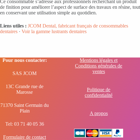
Ce consommable s’adresse aux professionnels recherchant un produit
de finition pour améliorer l’aspect de surface des travaux en résine, tout
en conservant une utilisation simple au quotidien.
Liens utiles :
JCOM Dental, fabricant français de consommables
dentaires
·
Voir la gamme lustrants dentaires
Pour nous contacter:
Mentions légales et
Conditions générales de
ventes
SAS JCOM
13C Grande rue de
Politique de
Marosse
confidentialité
71370 Saint Germain du
Plain
A propos
Tel: 03 71 40 05 36
Formulaire de contact