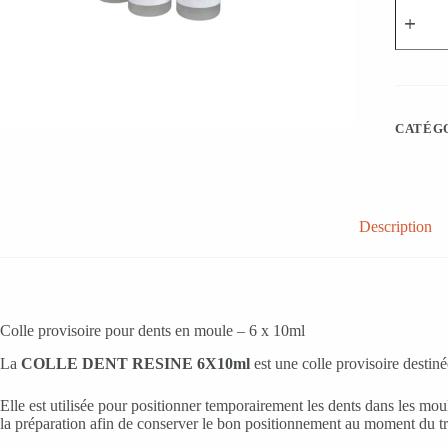
quantité
de
COLLE
DENT
RESINE
6X10ml
CATÉGO
Description
Colle provisoire pour dents en moule – 6 x 10ml
La
COLLE DENT RESINE 6X10ml
est une colle provisoire destin
Elle est utilisée pour positionner temporairement les dents dans les moule
la préparation afin de conserver le bon positionnement au moment du tra